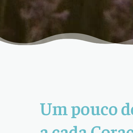
Um pouco d
a cada Coraç