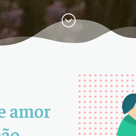
;
e amor
ão.